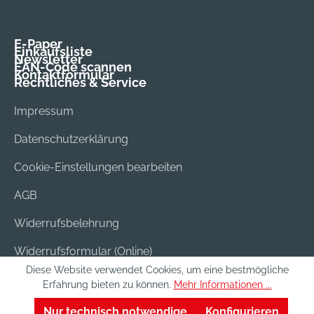
E-Paper
Einkaufsliste
Newsletter
EAN-Code scannen
Kontaktformular
Rechtliches & Service
Impressum
Datenschutzerklärung
Cookie-Einstellungen bearbeiten
AGB
Widerrufsbelehrung
Widerrufsformular (Online)
Diese Website verwendet Cookies, um eine bestmögliche
Versand & Bezahlung
Erfahrung bieten zu können.
Mehr Informationen ...
Batterieentsorgung
Nur technisch notwendige
Konfigurieren